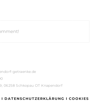
 comment!
endorf-getraenke.de
00
19, 06258 Schkopau OT Knapendorf
 I
DATENSCHUTZERKLÄRUNG I
COOKIES