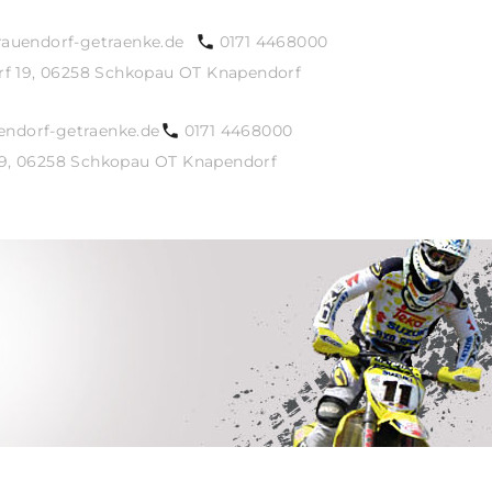
auendorf-getraenke.de
0171 4468000
rf 19, 06258 Schkopau OT Knapendorf
endorf-getraenke.de
0171 4468000
19, 06258 Schkopau OT Knapendorf