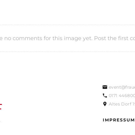
e no comments for this image yet. Post the first
event@frau
0171 44680
Altes Dorf 
IMPRESSUM