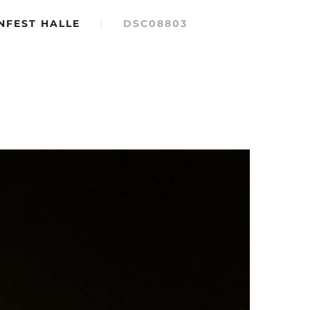
NFEST HALLE
|
DSC08803