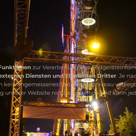
 Funktionen
zur Verarbeitung von Endgeräteinfo
externen Diensten und Elementen Dritter
. Je n
 kein angemessenes Datenschutzniveau vorliegt un
tzung unserer Website nicht erforderlich und kann 
Datenschutz
|
Impressum