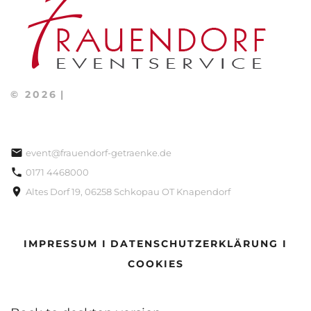
©
2026
event@frauendorf-getraenke.de
0171 4468000
Altes Dorf 19, 06258 Schkopau OT Knapendorf
IMPRESSUM I
DATENSCHUTZERKLÄRUNG I
COOKIES