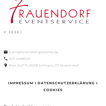
©
2026
event@frauendorf-getraenke.de
0171 4468000
Altes Dorf 19, 06258 Schkopau OT Knapendorf
IMPRESSUM I
DATENSCHUTZERKLÄRUNG I
COOKIES