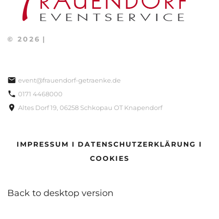
©
2026
event@frauendorf-getraenke.de
0171 4468000
Altes Dorf 19, 06258 Schkopau OT Knapendorf
IMPRESSUM I
DATENSCHUTZERKLÄRUNG I
COOKIES
Back to desktop version